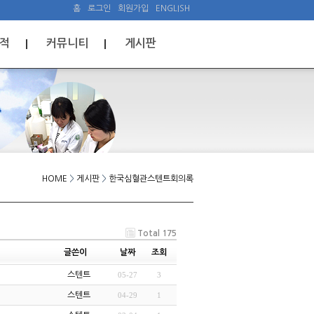
홈
로그인
회원가입
ENGLISH
적
커뮤니티
게시판
HOME
>
게시판
>
한국심혈관스텐트회의록
Total 175
글쓴이
날짜
조회
스텐트
05-27
3
스텐트
04-29
1