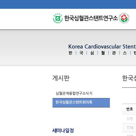
게시판
한국
심혈관계융합연구소식지
한국심혈관스텐트회의록
번호
175
174
세미나일정