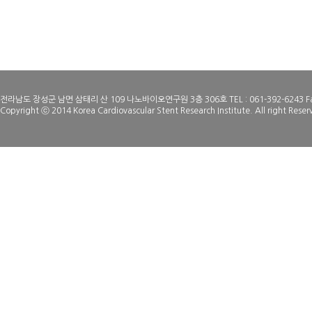
원칙적으로, 개인정보
없이 파기합니다.
개인정보의 파기절차
전라남도 장성군 남면 삼태리 산 109 나노바이오연구원 3층 306호 TEL : 061-392-6243 Fax
연구소는 원칙적으로
Copyright ⓒ 2014 Korea Cardiovascular Stent Research Institute. All right Reser
를 지체없이 파기합니
- 파기절차
회원님이 회원가입 등
로 옮겨져(종이의 경
정보보호 사유에 따라
어집니다. 별도 DB
유 되어지는 이외의 
- 파기방법
전자적 파일형태로 