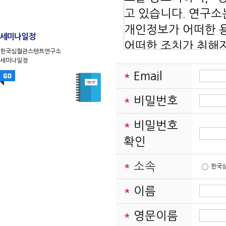
고 있습니다. 연구
개인정보가 어떠한 
세미나일정
어떠한 조치가 취해
한국심혈관스텐트연구소
을 개정하는 경우 웹
세미나일정
*
Email
니다.
본 방침은: 2014년
*
비밀번호
*
비밀번호
수집하는 개인정보 
확인
연구소는 회원가입, 
수집하고 있습니다.
*
소속
한국
- 수집항목: Email
*
직위, 연구실전화번호
이름
- 개인정보 수집방법
*
영문이름