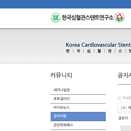
커뮤니티
공지
세미나일정
작성일 
포토갤러리
바이오뉴스
::+:
공지사항
글쓴이 :
관련학회배너