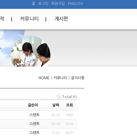
홈
로그인
회원가입
ENGLISH
적
커뮤니티
게시판
HOME
>
커뮤니티
>
공지사항
Total 61
글쓴이
날짜
조회
스텐트
06-18
7999
스텐트
03-18
9334
스텐트
12-01
10151