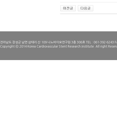
전라남도 장성군 남면 삼태리 산 109 나노바이오연구원 3층 306호 TEL : 061-392-6243 Fax
Copyright ⓒ 2014 Korea Cardiovascular Stent Research Institute. All right Reser