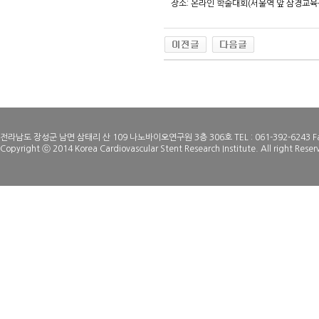
장소: 온라인 학술대회(서울역 앞 삼경교육
전라남도 장성군 남면 삼태리 산 109 나노바이오연구원 3층 306호 TEL : 061-392-6243 Fax
Copyright ⓒ 2014 Korea Cardiovascular Stent Research Institute. All right Reser